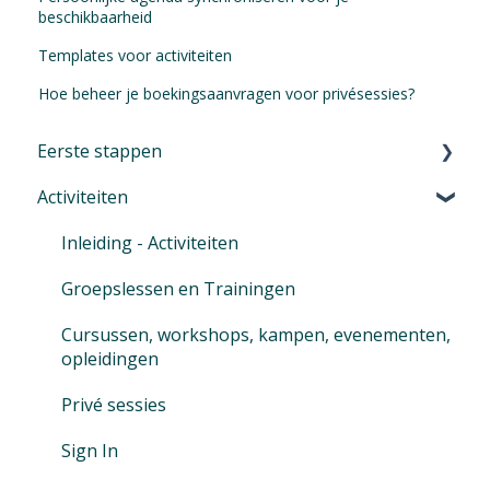
beschikbaarheid
Templates voor activiteiten
Hoe beheer je boekingsaanvragen voor privésessies?
Eerste stappen
Activiteiten
Eerste stappen in Eversports Manager
Navigeren in je Eversports Manager
Inleiding - Activiteiten
Multi-Factor-Authenticatie (MFA)
Groepslessen en Trainingen
Eversports Manager op je telefoon
Cursussen, workshops, kampen, evenementen,
opleidingen
Eerste info voor je klanten
Privé sessies
Overstappen naar Eversports
Sign In