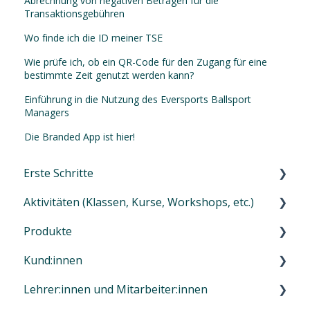
Abrechnung von negativen Beträgen für die
Transaktionsgebühren
Wo finde ich die ID meiner TSE
Wie prüfe ich, ob ein QR-Code für den Zugang für eine
bestimmte Zeit genutzt werden kann?
Einführung in die Nutzung des Eversports Ballsport
Managers
Die Branded App ist hier!
Erste Schritte
Aktivitäten (Klassen, Kurse, Workshops, etc.)
Erste Schritte in Eversports Manager
Produkte
Navigation im Eversports Manager
Einführung zu den Aktivitäten
Kund:innen
Multi-Faktor-Authentifizierung (MFA)
Aktivitätstyp 1: Klassen und Trainings
Einführung Produktverwaltung
Lehrer:innen und Mitarbeiter:innen
Eversports Manager auf dem Handy
Aktivitätstyp 2: Kurse / Camps / Events / usw
Services: Block- und Zeitkarten
Einführung Kundenverwaltung