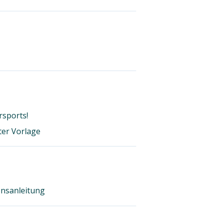
rsports!
ter Vorlage
onsanleitung