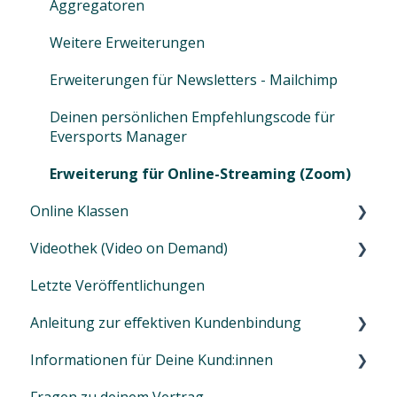
Auto SEPA Online
Finanzen
Identifiziere deine Zielgruppe
Aggregatoren
Tipps
Protokoll
Datenschutz
E-Mail-Designs erstellen & wiederverwenden
Weitere Erweiterungen
Gutscheinjournal
Standorte
Erweiterte Automatisierungen (individuell
Erweiterungen für Newsletters - Mailchimp
anpassbar)
Deinen persönlichen Empfehlungscode für
Einfache Auto-Mails (eingeschränkt)
Eversports Manager
Rabattcodes
Erweiterung für Online-Streaming (Zoom)
Online Klassen
Zugriffe & Rollen verwalten
Videothek (Video on Demand)
Online Klassen anbieten
Letzte Veröffentlichungen
Nutzung von Zoom
Wie richte ich die On-Demand-Videothek ein ?
Anleitung zur effektiven Kundenbindung
Tipps & Insights zur aktuellen Situation
Zusätzliche Informationen zur On-Demand-
Videothek
Informationen für Deine Kund:innen
Webinare
Kundenbindung: Was ist es und warum ist es so
Webinare
wichtig?
Fragen zu deinem Vertrag
Registrierung und Login