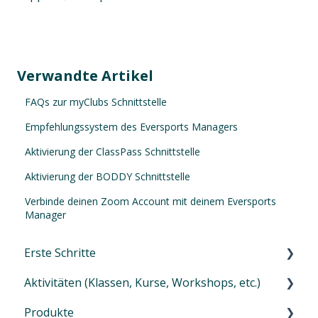
Verwandte Artikel
FAQs zur myClubs Schnittstelle
Empfehlungssystem des Eversports Managers
Aktivierung der ClassPass Schnittstelle
Aktivierung der BODDY Schnittstelle
Verbinde deinen Zoom Account mit deinem Eversports
Manager
Erste Schritte
Aktivitäten (Klassen, Kurse, Workshops, etc.)
Erste Schritte in Eversports Manager
Produkte
Navigation im Eversports Manager
Einführung zu den Aktivitäten