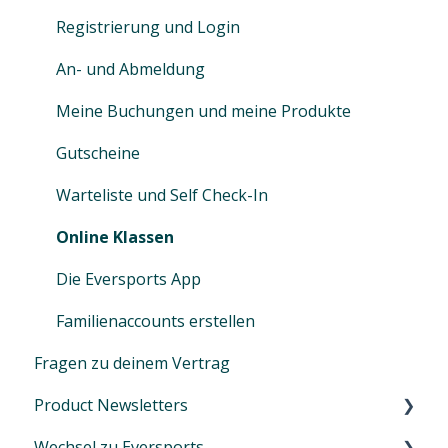
Einfache Auto-Mails (eingeschränkt)
Eversports Manager
Webinare
wichtig?
Registrierung und Login
Rabattcodes
Erweiterung für Online-Streaming (Zoom)
An- und Abmeldung
Zugriffe & Rollen verwalten
Meine Buchungen und meine Produkte
Gutscheine
Warteliste und Self Check-In
Online Klassen
Die Eversports App
Familienaccounts erstellen
Fragen zu deinem Vertrag
Product Newsletters
Wechsel zu Eversports
Januar 2024