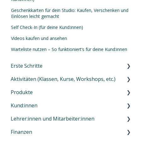
Geschenkkarten für dein Studio: Kaufen, Verschenken und
Einlösen leicht gemacht
Self Check-In (für deine Kund:innen)
Videos kaufen und ansehen
Warteliste nutzen – So funktioniert’s für deine Kund:innen
Erste Schritte
Aktivitäten (Klassen, Kurse, Workshops, etc.)
Erste Schritte in Eversports Manager
Produkte
Navigation im Eversports Manager
Einführung zu den Aktivitäten
Kund:innen
Multi-Faktor-Authentifizierung (MFA)
Aktivitätstyp 1: Klassen und Trainings
Einführung Produktverwaltung
Lehrer:innen und Mitarbeiter:innen
Eversports Manager auf dem Handy
Aktivitätstyp 2: Kurse / Camps / Events / usw
Services: Block- und Zeitkarten
Einführung Kundenverwaltung
Finanzen
Erste Schritte für deine Kunden
Aktivitätstyp 3: Privatstunden
Memberships (Verträge)
Kunden anlegen und einladen
Lehrer, Trainer und Mitarbeiter erstellen