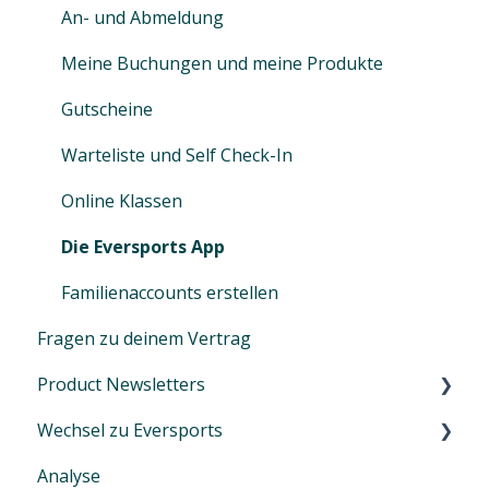
An- und Abmeldung
Zugriffe & Rollen verwalten
Meine Buchungen und meine Produkte
Gutscheine
Warteliste und Self Check-In
Online Klassen
Die Eversports App
Familienaccounts erstellen
Fragen zu deinem Vertrag
Product Newsletters
Wechsel zu Eversports
Januar 2024
Analyse
Februar 2024
Wechsel von einem anderen Tool zu Eversports