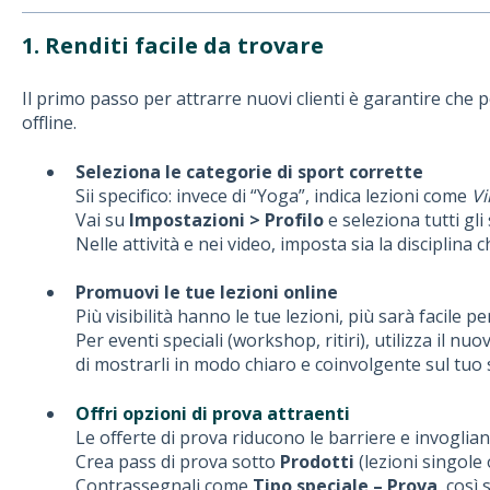
1. Renditi facile da trovare
Il primo passo per attrarre nuovi clienti è garantire che 
offline.
Seleziona le categorie di sport corrette
Sii specifico: invece di “Yoga”, indica lezioni come
Vi
Vai su
Impostazioni > Profilo
e seleziona tutti gli 
Nelle attività e nei video, imposta sia la disciplina che 
Promuovi le tue lezioni online
Più visibilità hanno le tue lezioni, più sarà facile pe
Per eventi speciali (workshop, ritiri), utilizza il nu
di mostrarli in modo chiaro e coinvolgente sul tuo s
Offri opzioni di prova attraenti
Le offerte di prova riducono le barriere e invogliano
Crea pass di prova sotto
Prodotti
(lezioni singole 
Contrassegnali come
Tipo speciale – Prova
, così