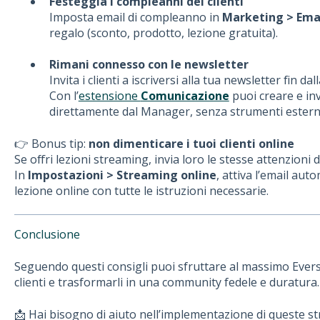
Festeggia i compleanni dei clienti
Imposta email di compleanno in
Marketing > Ema
regalo (sconto, prodotto, lezione gratuita).
Rimani connesso con le newsletter
Invita i clienti a iscriversi alla tua newsletter fin dal
Con l’
estensione
Comunicazione
puoi creare e in
direttamente dal Manager, senza strumenti estern
👉 Bonus tip:
non dimenticare i tuoi clienti online
Se offri lezioni streaming, invia loro le stesse attenzioni de
In
Impostazioni > Streaming online
, attiva l’email aut
lezione online con tutte le istruzioni necessarie.
Conclusione
Seguendo questi consigli puoi sfruttare al massimo Ever
clienti e trasformarli in una community fedele e duratura.
📩 Hai bisogno di aiuto nell’implementazione di queste str