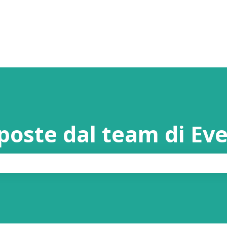
sposte dal team di Ev
rché il campo di ricerca è vuoto.