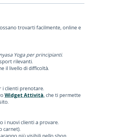
possano trovarti facilmente, online e
nyasa Yoga per principianti
.
sport rilevanti.
il livello di difficoltà.
r i clienti prenotare.
ovo
Widget Attività
,
che ti permette
ito.
 i nuovi clienti a provare.
o carnet).
 saranno più visibili nello shop