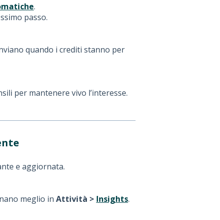
omatiche
.
ossimo passo.
i inviano quando i crediti stanno per
ili per mantenere vivo l’interesse.
ente
sante e aggiornata.
ionano meglio in
Attività >
Insights
.