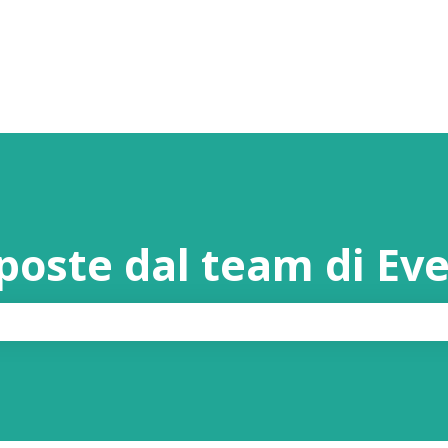
sposte dal team di Ev
rché il campo di ricerca è vuoto.