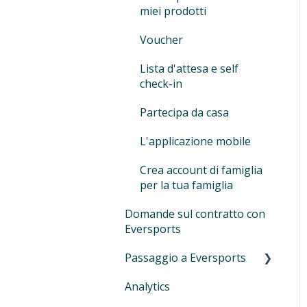
miei prodotti
streaming online (Zoom)
e monitoraggio delle
Voucher
conversioni di Google
Lista d'attesa e self
check-in
Partecipa da casa
L'applicazione mobile
Crea account di famiglia
per la tua famiglia
Domande sul contratto con
Eversports
Passaggio a Eversports
Analytics
Fitogram : Fasi precedenti
alla migrazione