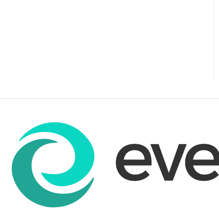
Passa da un altro
strumento a Eversports