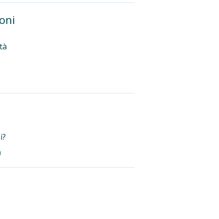
ioni
tà
i?
)