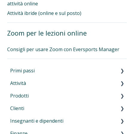
attività online
Attività ibride (online e sul posto)
Zoom per le lezioni online
Consigli per usare Zoom con Eversports Manager
Primi passi
Attività
Primi passi
Prodotti
Navigazione nel manager
Introduzione alle attività
Clienti
Autenticazione a più fattori (MFA)
Lezioni e allenamenti
Introduzione
Insegnanti e dipendenti
Eversports Manager sul tuo telefono
Corsi, workshop, eventi, camp, ritiri e
Carnet e abbonamenti
Introduzione
formazioni
Finanze
Informazioni per i tuoi clienti
Contratti
Gestione clienti
Crea profili per insegnanti e dipendenti