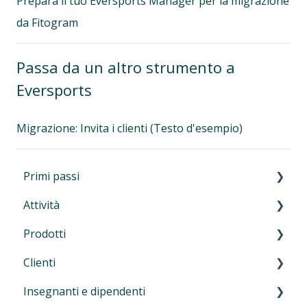
Prepara il tuo Eversports Manager per la migrazione
da Fitogram
Passa da un altro strumento a
Eversports
Migrazione: Invita i clienti (Testo d'esempio)
Primi passi
Attività
Primi passi
Prodotti
Navigazione nel manager
Introduzione alle attività
Clienti
Autenticazione a più fattori (MFA)
Lezioni e allenamenti
Introduzione
Insegnanti e dipendenti
Eversports Manager sul tuo telefono
Corsi, workshop, eventi, camp, ritiri e
Carnet e abbonamenti
Introduzione
formazioni