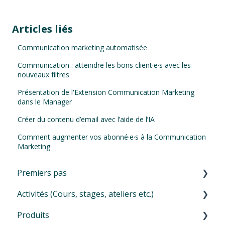
Articles liés
Communication marketing automatisée
Communication : atteindre les bons client·e·s avec les
nouveaux filtres
Présentation de l'Extension Communication Marketing
dans le Manager
Créer du contenu d’email avec l’aide de l’IA
Comment augmenter vos abonné·e·s à la Communication
Marketing
Premiers pas
Activités (Cours, stages, ateliers etc.)
Premiers pas
Produits
Navigation dans votre Eversports Manager
Introduction pour vos activités