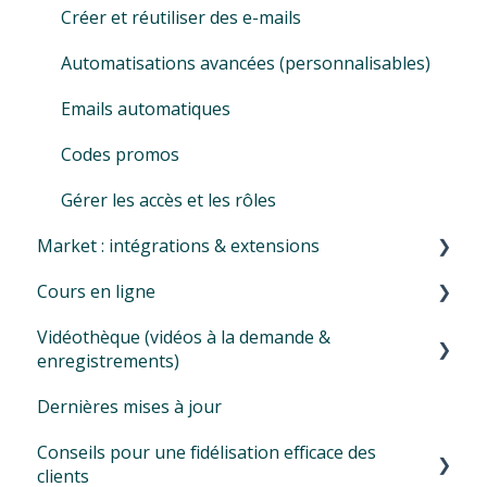
Créer et réutiliser des e-mails
Autorisations & Confidentialité
Automatisations avancées (personnalisables)
Locations
Emails automatiques
Codes promos
Gérer les accès et les rôles
Market : intégrations & extensions
Cours en ligne
Introduction à l'onglet Market
Vidéothèque (vidéos à la demande &
Aggrégateurs
Proposer des cours en ligne
enregistrements)
Extension Zoom pour les activités en ligne
Utilisation de Zoom
Dernières mises à jour
Comment créer votre vidéothèque ?
Extension Mailchimp pour ta newletter
Conseils et astuces pour la situation actuelle
Conseils pour une fidélisation efficace des
Paramètres supplémentaires de la vidéothèque
Votre bonus : le système de parrainage
Webinaires
clients