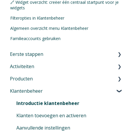
🔗 Widget overzicht: creëer één centraal startpunt voor je
widgets
Filteropties in Klantenbeheer
Algemeen overzicht menu Klantenbeheer
Familieaccounts gebruiken
Eerste stappen
Activiteiten
Eerste stappen in Eversports Manager
Producten
Navigeren in je Eversports Manager
Inleiding - Activiteiten
Klantenbeheer
Multi-Factor-Authenticatie (MFA)
Groepslessen en Trainingen
Productbeheer introductie
Eversports Manager op je telefoon
Cursussen, workshops, kampen, evenementen,
Services: strippenkaarten en tijdkaarten
Introductie klantenbeheer
opleidingen
Eerste info voor je klanten
Memberships
Klanten toevoegen en activeren
Privé sessies
Overstappen naar Eversports
Artikel
Aanvullende instellingen