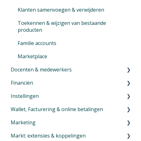
Sign In
Vouchers
Klanten samenvoegen & verwijderen
Tips en Tricks voor je activiteiten
Tips en tricks productbeheer
Toekennen & wijzigen van bestaande
producten
Familie accounts
Marketplace
Docenten & medewerkers
Financiën
Docenten en medewerkers aanmaken
Instellingen
Eerste stappen voor docenten en medewerkers
Introductie menu Financiën
Wallet, Facturering & online betalingen
Docenten payrolls
Overzicht Facturen
Profiel
Marketing
Verkoop
Widgets (NIEUW)
Overview menu Facturering
Markt: extensies & koppelingen
Kasboek
Overstappen van de oude naar de nieuwe
Online betalingen en uitbetalingen (Eversports
Algemene Communicatie