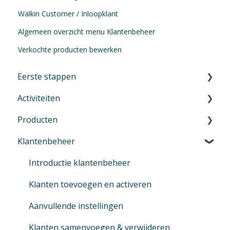
Walkin Customer / Inloopklant
Algemeen overzicht menu Klantenbeheer
Verkochte producten bewerken
Eerste stappen
Activiteiten
Eerste stappen in Eversports Manager
Producten
Navigeren in je Eversports Manager
Inleiding - Activiteiten
Klantenbeheer
Multi-Factor-Authenticatie (MFA)
Groepslessen en Trainingen
Productbeheer introductie
Eversports Manager op je telefoon
Cursussen, workshops, kampen, evenementen,
Services: strippenkaarten en tijdkaarten
Introductie klantenbeheer
opleidingen
Eerste info voor je klanten
Memberships
Klanten toevoegen en activeren
Privé sessies
Overstappen naar Eversports
Artikel
Aanvullende instellingen
Sign In
Vouchers
Klanten samenvoegen & verwijderen