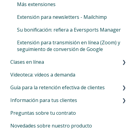
SEPA
Datos básicos
Automatizaciones avanzadas (personalizables)
Más extensiones
Auto-SEPA online
Instituciones financieras
Correos automáticos
Extensión para newsletters - Mailchimp
Diario de bonos de descuento
Permisos y Privacidad
Códigos promocionales
Su bonificación: refiera a Eversports Manager
Locations
Extensión para transmisión en línea (Zoom) y
seguimiento de conversión de Google
Clases en línea
Videoteca: vídeos a demanda
Ofrecer clases en línea
Guía para la retención efectiva de clientes
Información para tus clientes
Retención de clientes: qué es y por qué es
importante
Preguntas sobre tu contrato
Iniciar sesión en Eversports
Novedades sobre nuestro producto
Reservar actividades y cancelar reservas