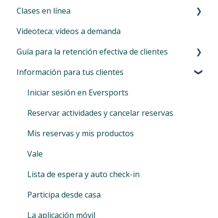
Clases en línea
Marketplace
Cierre del día
Widget
Facturas corporativas de Eversports
Haz crecer tu audiencia
Introducción al menú Mercado
Videoteca: vídeos a demanda
Informes
Facturas
Identifica tu público objetivo
Extensiones para reservas de agregador
Ofrecer clases en línea
Guía para la retención efectiva de clientes
SEPA
Datos básicos
Automatizaciones avanzadas (personalizables)
Más extensiones
Información para tus clientes
Auto-SEPA online
Instituciones financieras
Correos automáticos
Extensión para newsletters - Mailchimp
Retención de clientes: qué es y por qué es
importante
Diario de bonos de descuento
Permisos y Privacidad
Códigos promocionales
Su bonificación: refiera a Eversports Manager
Iniciar sesión en Eversports
Locations
Extensión para transmisión en línea (Zoom) y
Reservar actividades y cancelar reservas
seguimiento de conversión de Google
Mis reservas y mis productos
Vale
Lista de espera y auto check-in
Participa desde casa
La aplicación móvil