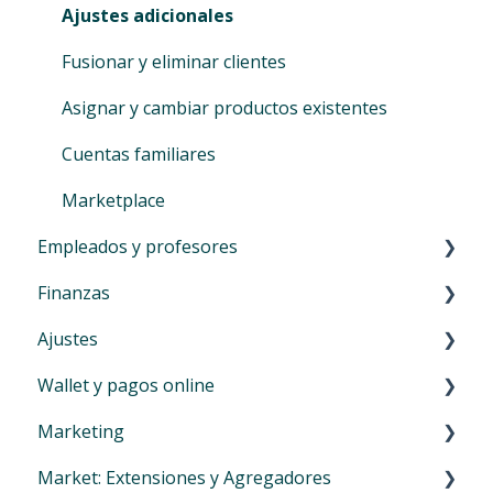
Cambio a Eversports
Sign-In
Artículos
Ajustes adicionales
Consejos para tus actividades
Artículo
Fusionar y eliminar clientes
Tips and tricks
Asignar y cambiar productos existentes
Cuentas familiares
Marketplace
Empleados y profesores
Finanzas
Crear profesores y empleados
Ajustes
Primeros pasos para profesores y empleados
Introducción menú Finanzas
Wallet y pagos online
maestros de nómina
Resumen Facturas
Perfil
Marketing
Vender
Widgets (Nuevo)
Menú Resumen Facturación
Market: Extensiones y Agregadores
Libro de caja
Cambiar del widget antiguo al nuevo
Pagos en línea (Wallet Eversports)
Comunicación general