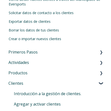
Eversports
Solicitar datos de contacto a los clientes
Exportar datos de clientes
Borrar los datos de tus clientes
Crear o importar nuevos clientes
Primeros Pasos
Actividades
Primeros Pasos
Productos
Navegación en el manager
Introducción - Activitades
Clientes
Doble autenticación (MFA)
Clases y entrenamientos
Introducción
Usar Eversports Manager desde tu teléfono
Cursos, talleres, eventos, etc.
Servicios: Bonos y abonos temporales
Introducción a la gestión de clientes.
Primera información para tus clientes
Sesiones privadas
Membresías
Agregar y activar clientes