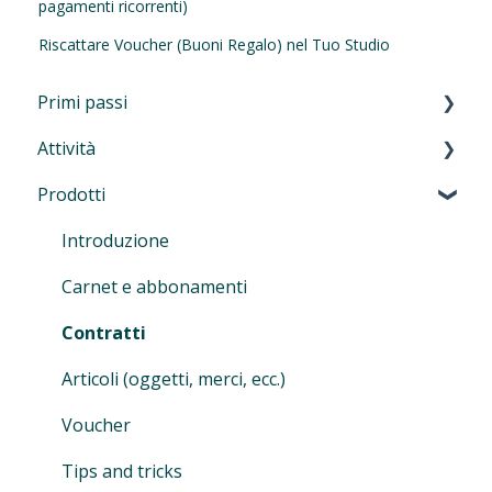
pagamenti ricorrenti)
Riscattare Voucher (Buoni Regalo) nel Tuo Studio
Primi passi
Attività
Primi passi
Prodotti
Navigazione nel manager
Introduzione alle attività
Autenticazione a più fattori (MFA)
Lezioni e allenamenti
Introduzione
Eversports Manager sul tuo telefono
Corsi, workshop, eventi, camp, ritiri e
Carnet e abbonamenti
formazioni
Informazioni per i tuoi clienti
Contratti
Sessioni individuali
Passaggio a Eversports
Articoli (oggetti, merci, ecc.)
Registrazione
Voucher
Consigli per le attività
Tips and tricks