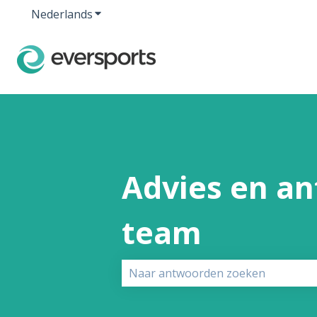
Nederlands
Submenu tonen voor vertalingen
Advies en an
team
Er zijn geen suggesties want het z