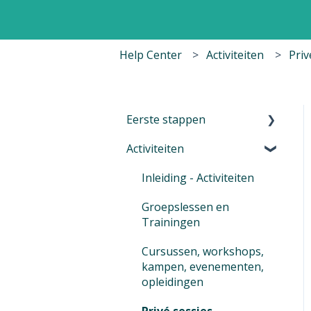
Help Center
Activiteiten
Priv
Eerste stappen
Activiteiten
Eerste stappen in
Eversports Manager
Inleiding - Activiteiten
Navigeren in je
Groepslessen en
Eversports Manager
Trainingen
Multi-Factor-
Cursussen, workshops,
Authenticatie (MFA)
kampen, evenementen,
Eversports Manager op
opleidingen
je telefoon
Privé sessies