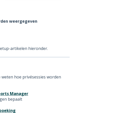
rden weergegeven
setup-artikelen hieronder.
 te weten hoe privésessies worden
sports Manager
ngen bepaalt
 boeking