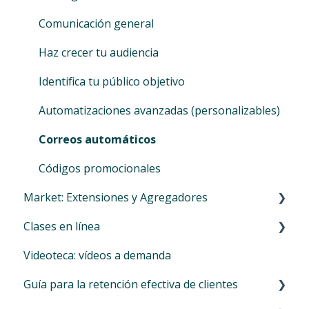
Cuentas familiares
Libro de caja
Cambiar del widget antiguo al nuevo
Pagos en línea (Wallet Eversports)
Comunicación general
Marketplace
Cierre del día
Widget
Facturas corporativas de Eversports
Haz crecer tu audiencia
Informes
Facturas
Identifica tu público objetivo
SEPA
Datos básicos
Automatizaciones avanzadas (personalizables)
Auto-SEPA online
Instituciones financieras
Correos automáticos
Diario de bonos de descuento
Permisos y Privacidad
Códigos promocionales
Market: Extensiones y Agregadores
Locations
Clases en línea
Introducción al menú Mercado
Videoteca: vídeos a demanda
Extensiones para reservas de agregador
Ofrecer clases en línea
Guía para la retención efectiva de clientes
Más extensiones