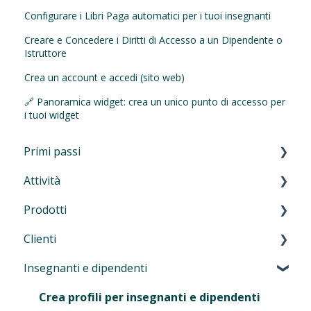
Configurare i Libri Paga automatici per i tuoi insegnanti
Creare e Concedere i Diritti di Accesso a un Dipendente o
Istruttore
Crea un account e accedi (sito web)
🔗 Panoramica widget: crea un unico punto di accesso per
i tuoi widget
Primi passi
Attività
Primi passi
Prodotti
Navigazione nel manager
Introduzione alle attività
Clienti
Autenticazione a più fattori (MFA)
Lezioni e allenamenti
Introduzione
Insegnanti e dipendenti
Eversports Manager sul tuo telefono
Corsi, workshop, eventi, camp, ritiri e
Carnet e abbonamenti
Introduzione
formazioni
Informazioni per i tuoi clienti
Contratti
Gestione clienti
Crea profili per insegnanti e dipendenti