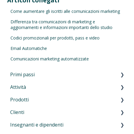
Articoli collegati
Come aumentare gli iscritti alle comunicazioni marketing
Differenza tra comunicazioni di marketing e
aggiornamenti e informazioni importanti dello studio
Codici promozionali per prodotti, pass e video
Email Automatiche
Comunicazioni marketing automatizzate
Primi passi
Attività
Primi passi
Prodotti
Navigazione nel manager
Introduzione alle attività
Clienti
Autenticazione a più fattori (MFA)
Lezioni e allenamenti
Introduzione
Insegnanti e dipendenti
Eversports Manager sul tuo telefono
Corsi, workshop, eventi, camp, ritiri e
Carnet e abbonamenti
Introduzione
formazioni